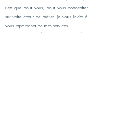
rien que pour vous, pour vous concentrer 
sur votre cœur de métier, je vous invite à 
vous rapprocher de mes services.
Optez pour déléguer vos tâches 
chronophages à faible valeur ajoutée, je 
me charge du reste.
Sophie BRISMONTIER
☎️ 
06 89 11 05 66
📩
sophie@sophie-brismontier.com
💻 
https://www.sophie-brismontier.com/
#organisation
#optimisation
#repos