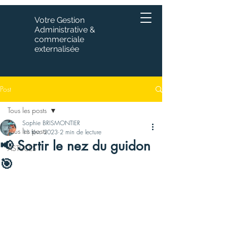
Votre Gestion
Administrative &
commerciale
externalisée
Post
Tous les posts
Sophie BRISMONTIER
Tous les posts
11 févr. 2023
2 min de lecture
📢 Sortir le nez du guidon
ASTUCES
🎯