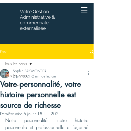
Votre Gestion
Administrative &
commerciale
externalisée
Post
Tous les posts
Sophie BRISMONTIER
Tous les posts
2 juil. 2021
2 min de lecture
Votre personnalité, votre
ASTUCES
histoire personnelle est
source de richesse
Dernière mise à jour :
18 juil. 2021
Notre personnalité, notre histoire 
personnelle et professionnelle a façonné 