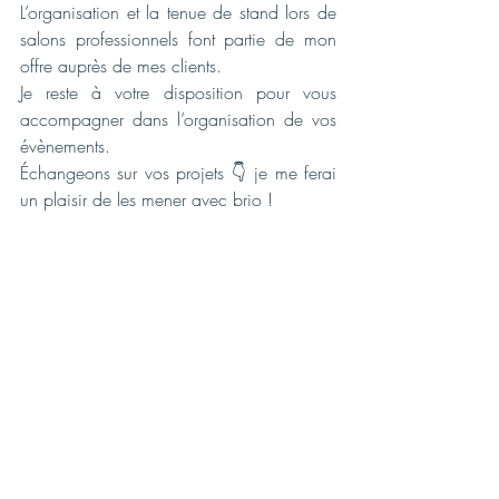
L’organisation et la tenue de stand lors de 
salons professionnels font partie de mon 
offre auprès de mes clients.
Je reste à votre disposition pour vous 
accompagner dans l’organisation de vos 
évènements.
Échangeons sur vos projets 
👇
 je me ferai 
un plaisir de les mener avec brio !
Sophie BRISMONTIER
☎️ 
06 89 11 05 66
📩 
sophie@sophie-brismontier.com
💻 
https://lnkd.in/g2HzGZGS
#développement
#chiffred
’affaires 
#salonprofessionnel